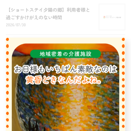
【ショートステイ夕陽の郷】利用者様と
過ごすかけがえのない時間
2026/07/30
1
2
3
4
カテゴリー
Categories
全てのカテゴリー
にかほ市の方へ
ショートステイ
一時的