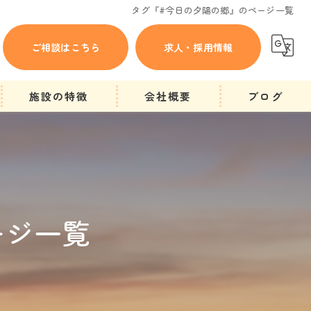
タグ『#今日の夕陽の郷』のページ一覧
ご相談はこちら
求人・採用情報
施設の特徴
会社概要
ブログ
にかほ市の方へ
ショートステイ
一時的
ージ一覧
他施設入所待ち
求人