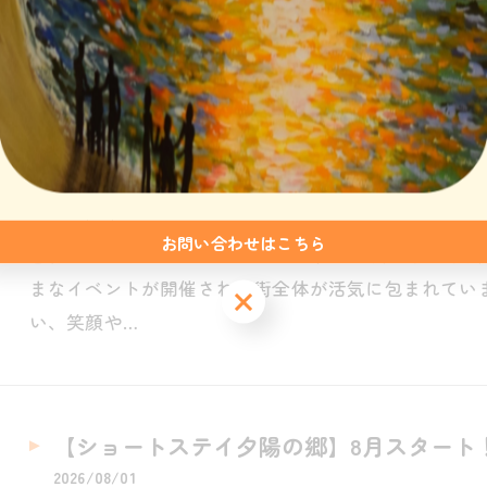
とは、私たち職員にとって何よりの喜びです。「ありが
いね」そん…
【地域情報】由利本荘市の夏祭りで感じる
2026/08/02
お問い合わせはこちら
皆様こんにちは。 ショートステイ夕陽の郷です。 夏
まなイベントが開催され、街全体が活気に包まれてい
い、笑顔や…
【ショートステイ夕陽の郷】8月スタート
2026/08/01