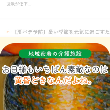
食欲が低下…
【夏バテ予防】暑い季節を元気に過ごすた
2026/08/04
皆様こんにちは。 ショートステイ夕陽の郷です。8月
高温多湿なこの時期は、体力や食欲が低下しやすく、
さを感じ…
【笑顔の毎日】利用者様の笑顔が私たちの
2026/08/03
皆様こんにちは。 ショートステイ夕陽の郷です。毎