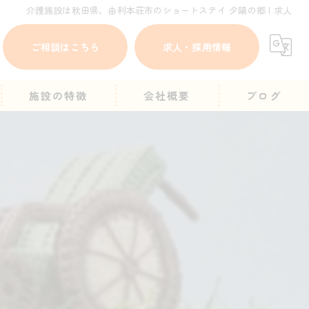
介護施設は秋田県、由利本荘市のショートステイ 夕陽の郷 | 求人
ご相談はこちら
求人・採用情報
施設の特徴
会社概要
ブログ
にかほ市の方へ
ショートステイ
一時的
他施設入所待ち
求人