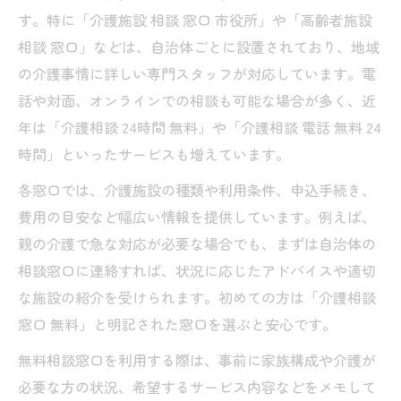
容
す。特に「介護施設 相談 窓口 市役所」や「高齢者施設
相談 窓口」などは、自治体ごとに設置されており、地域
介護施設相談は電話と対面どちらが便利？
の介護事情に詳しい専門スタッフが対応しています。電
介護施設相談時に準備しておきたいこと
話や対面、オンラインでの相談も可能な場合が多く、近
市役所などで受けられる介護施設の相談方法
年は「介護相談 24時間 無料」や「介護相談 電話 無料 24
市役所で利用できる介護施設相談サービス
時間」といったサービスも増えています。
介護施設相談窓口を活用した手続きの流れ
各窓口では、介護施設の種類や利用条件、申込手続き、
介護施設相談の際に確認すべきポイント
費用の目安など幅広い情報を提供しています。例えば、
高齢者施設相談窓口と介護施設の違いとは
親の介護で急な対応が必要な場合でも、まずは自治体の
介護施設相談で受けられる公的支援の種類
相談窓口に連絡すれば、状況に応じたアドバイスや適切
親の介護費が不安な場合の施設相談活用術
な施設の紹介を受けられます。初めての方は「介護相談
介護施設相談で費用負担を軽減するポイン
窓口 無料」と明記された窓口を選ぶと安心です。
ト
無料相談窓口を利用する際は、事前に家族構成や介護が
親の介護費に悩む方への介護施設相談の流
必要な方の状況、希望するサービス内容などをメモして