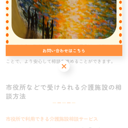
また、相談時には医師の診断書やケアプラン、保険証、
本人確認書類などが求められる場合があります。これら
を事前に準備しておくことで、相談員とのやり取りがス
ムーズになり、適切な施設やサービスの提案を受けやす
くなります。初めての相談で不安な場合は、事前に質問
お問い合わせはこちら
したい内容をメモしておくのも有効です。準備を整える
ことで、より安心して相談を進めることができます。
市役所などで受けられる介護施設の相
談方法
市役所で利用できる介護施設相談サービス