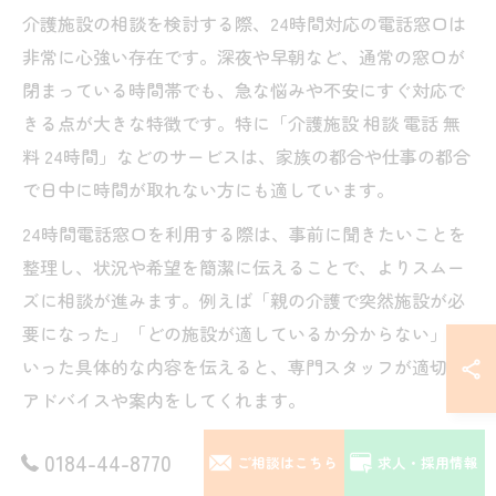
介護施設の相談を検討する際、24時間対応の電話窓口は
非常に心強い存在です。深夜や早朝など、通常の窓口が
閉まっている時間帯でも、急な悩みや不安にすぐ対応で
きる点が大きな特徴です。特に「介護施設 相談 電話 無
料 24時間」などのサービスは、家族の都合や仕事の都合
で日中に時間が取れない方にも適しています。
24時間電話窓口を利用する際は、事前に聞きたいことを
整理し、状況や希望を簡潔に伝えることで、よりスムー
ズに相談が進みます。例えば「親の介護で突然施設が必
要になった」「どの施設が適しているか分からない」と
いった具体的な内容を伝えると、専門スタッフが適切な
アドバイスや案内をしてくれます。
また、電話相談は匿名で利用できる場合も多く、個人情
0184-44-8770
ご相談はこちら
求人・採用情報
報を気にせずに相談できるのも安心材料です。特に初め