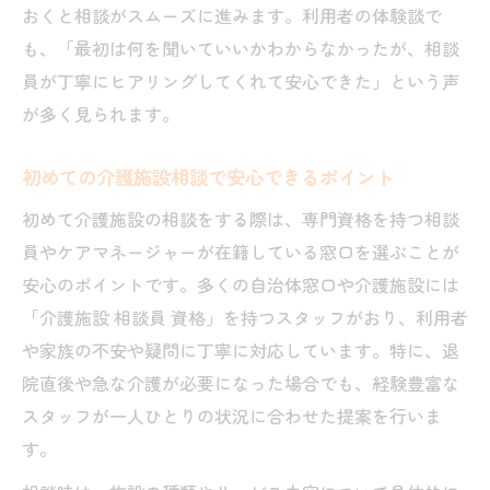
れ
おくと相談がスムーズに進みます。利用者の体験談で
無料の介護施設相談窓口でできること
も、「最初は何を聞いていいかわからなかったが、相談
介護施設相談時に知っておきたい助成制度
員が丁寧にヒアリングしてくれて安心できた」という声
が多く見られます。
介護施設費用への不安を相談で解消する方
法
初めての介護施設相談で安心できるポイント
電話や24時間対応の介護施設相談で安心を得る
初めて介護施設の相談をする際は、専門資格を持つ相談
介護施設相談の24時間電話窓口を活用する
員やケアマネージャーが在籍している窓口を選ぶことが
方法
安心のポイントです。多くの自治体窓口や介護施設には
夜間や休日も安心の介護施設相談サービス
「介護施設 相談員 資格」を持つスタッフがおり、利用者
介護施設相談は匿名・無料で利用できる？
や家族の不安や疑問に丁寧に対応しています。特に、退
急な悩みに応える介護施設相談の体制とは
院直後や急な介護が必要になった場合でも、経験豊富な
介護施設の相談窓口で心強い支援を受ける
スタッフが一人ひとりの状況に合わせた提案を行いま
には
す。
初めての介護施設相談を失敗しないための心得