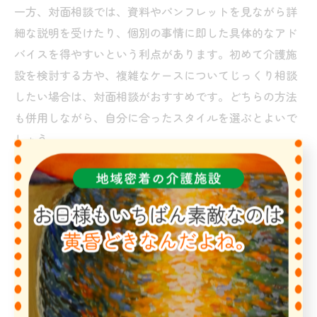
一方、対面相談では、資料やパンフレットを見ながら詳
細な説明を受けたり、個別の事情に即した具体的なアド
バイスを得やすいという利点があります。初めて介護施
設を検討する方や、複雑なケースについてじっくり相談
したい場合は、対面相談がおすすめです。どちらの方法
も併用しながら、自分に合ったスタイルを選ぶとよいで
しょう。
介護施設相談時に準備しておきたいこと
介護施設の相談をスムーズに進めるためには、事前に必
要な情報や書類を整理しておくことが大切です。まず、
利用を希望する方の介護認定の有無や介護度、健康状
態、現在の生活状況（自宅・病院・他施設など）、ご家
族の希望条件（場所・費用・サービス内容）をまとめて
おきましょう。