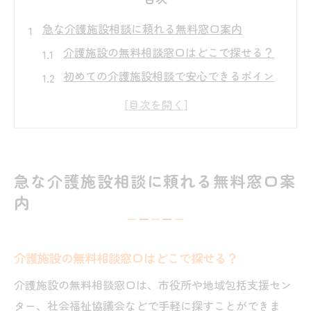
急な介護施設相談に頼れる無料窓口案内
介護施設の無料相談窓口はどこで探せる？
初めての介護施設相談で安心できるポイン
ト
介護施設相談はどのタイミングで利用すべ
きか
費用が心配な方へ介護施設相談の活用方法
急な介護施設相談に頼れる無料窓口案
介護施設相談窓口の選び方と注意点を解説
内
介護施設の相談はどこでできる？選び方のコツ
介護施設相談窓口の利用方法と特徴を比較
介護施設の無料相談窓口はどこで探せる？
市役所や公的窓口で受けられる介護施設相
談
介護施設の無料相談窓口は、市役所や地域包括支援セン
介護施設相談員による具体的なサポート内
ター、社会福祉協議会などで手軽に探すことができま