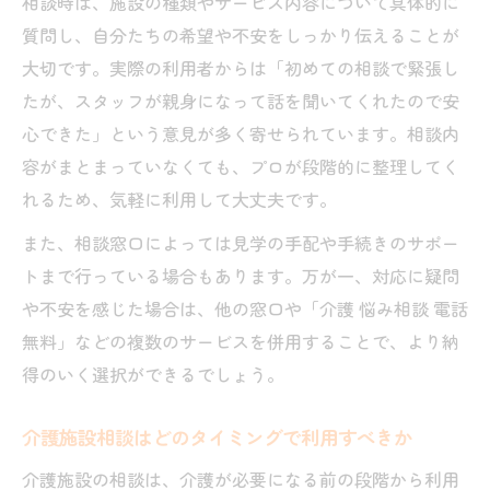
相談時は、施設の種類やサービス内容について具体的に
初めての介護施設相談で大切な心構え
質問し、自分たちの希望や不安をしっかり伝えることが
介護施設相談を成功に導く準備と質問例
大切です。実際の利用者からは「初めての相談で緊張し
相談時に伝えるべき介護施設の希望条件
たが、スタッフが親身になって話を聞いてくれたので安
心できた」という意見が多く寄せられています。相談内
介護施設相談後の流れと次のステップ
容がまとまっていなくても、プロが段階的に整理してく
不安を安心に変える介護施設相談の進め方
れるため、気軽に利用して大丈夫です。
また、相談窓口によっては見学の手配や手続きのサポー
トまで行っている場合もあります。万が一、対応に疑問
や不安を感じた場合は、他の窓口や「介護 悩み相談 電話
無料」などの複数のサービスを併用することで、より納
得のいく選択ができるでしょう。
介護施設相談はどのタイミングで利用すべきか
介護施設の相談は、介護が必要になる前の段階から利用