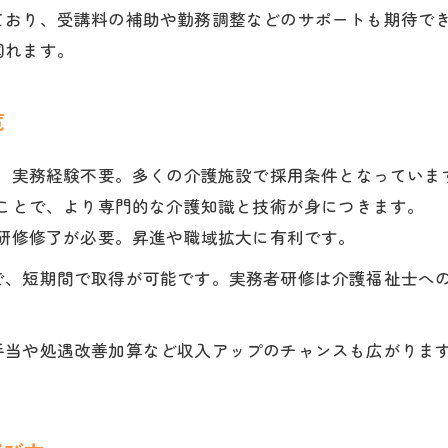
キャリアアップ志向の介護施設資格おすすめ
ており、受講料の補助や勤務調整などのサポートも期待で
介護施設で国家資格を取得するメリット
図れます。
実務経験がなくても取れる介護資格の特徴
実務経験不要で取れる介護施設資格の種類
覧
介護施設で未経験OKのおすすめ資格一覧
、実務経験不要。多くの介護施設で採用条件となっていま
実務経験なしで介護施設資格を取得する方法
ことで、より専門的な介護知識と技術が身につきます。
介護施設資格取得の受講条件と選び方
研修修了が必要。昇進や職域拡大に有利です。
実務経験ゼロから介護施設で働くための資格
お問い合わせはこちら
で、短期間で取得が可能です。実務者研修は介護福祉士へ
一生困らない介護施設資格の選び方と将来性
一生困らない介護施設資格選びのコツと視点
手当や処遇改善加算など収入アップのチャンスも広がりま
介護施設で長く働ける資格と将来性評価
介護施設資格で安定したキャリアを築く方法
転職に強い介護施設資格と活かし方の実例