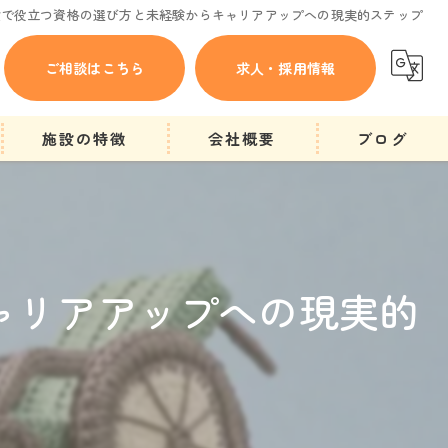
設で役立つ資格の選び方と未経験からキャリアアップへの現実的ステップ
ご相談はこちら
求人・採用情報
施設の特徴
会社概要
ブログ
にかほ市の方へ
ショートステイ
ャリアアップへの現実的
一時的
他施設入所待ち
求人