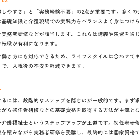
介護施設資格取得に必要な実務経験の目安
得しやすさ」と「実務経験不要」の2点が重要です。多くの
介護施設のスキルアップ資格取得の進め方
は基礎知識と介護現場での実践力をバランスよく身につけ
資格なしで働ける介護施設のリアルな実情
士実務者研修などが該当します。これらは講義や演習を通
資格なしで働ける介護施設の現状と注意点
や転職が有利になります。
介護施設資格なしで始めるメリットとデメリット
な働き方にも対応できるため、ライフスタイルに合わせて
介護施設で資格なしからステップアップする方法
とで、入職後の不安を軽減できます。
介護施設資格なし求人の特徴と選び方のポイント
介護施設で資格取得支援を活用するコツ
れ
キャリアアップに必須な介護施設資格とは
するには、段階的なステップを踏むのが一般的です。まず求
介護施設でキャリアアップに必須な資格の種類
ながら初任者研修などの基礎資格を取得する方法が主流と
介護施設資格取得が昇進・昇給に与える影響
→介護福祉士
というステップアップが王道です。初任者研
介護施設でスキルアップを実現する資格選び
験を積みながら実務者研修を受講し、最終的には国家資格