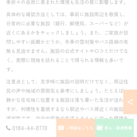
季折々の自然に恵まれた環境も生活の質に影響します。
具体的な確認方法としては、事前に施設周辺を散策し、
日常的に必要な施設（銀行、郵便局、スーパーなど）が
近くにあるかをチェックしましょう。また、ご家族が訪
問しやすい距離かどうか、冬季の雪対策やバス路線の有
無も見逃せません。施設の公式サイトや口コミだけでな
く、実際に現地を訪れることで得られる情報も多いで
す。
注意点として、見学時に施設の説明だけでなく、周辺住
民の声や地域の雰囲気も参考にしましょう。たとえば、
静かな住宅地に位置する施設は落ち着いた生活が送れま
すが、利便性を重視するなら駅近やバス停近くの施設も
選択肢です。自分や家族の生活スタイルに合った環境を
0184-44-8770
選ぶことで、長期にわたって快適に過ごすことができま
ご相談はこちら
求人・採用情報
す。