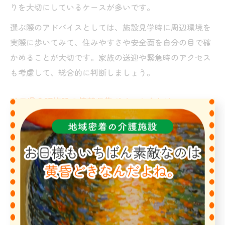
りを大切にしているケースが多いです。
選ぶ際のアドバイスとしては、施設見学時に周辺環境を
実際に歩いてみて、住みやすさや安全面を自分の目で確
かめることが大切です。家族の送迎や緊急時のアクセス
も考慮して、総合的に判断しましょう。
秋田県介護施設の情報収集ポイントまとめ
秋田県で介護施設を選ぶ際は、信頼できる情報源からの
一次情報を集めることが最も重要です。自治体の福祉課
や地域包括支援センター、公式の「秋田県 介護施設一
覧」などを活用し、最新のサービス内容や空き状況を確
認しましょう。
また、口コミや体験談、施設見学の感想など、生の声を
積極的に取り入れることで、パンフレットだけでは分か