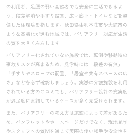
秋田県で安心できる介護施設選びの基準
の利用者、足腰の弱い高齢者でも安全に生活できるよ
介護施設一覧から地域密着型を探す方法
う、段差解消や手すり設置、広い廊下・トイレなどを整
介護施設の口コミを活用した安心比較術
備した住環境を指します。秋田県由利本荘市や大館市の
ような高齢化が進む地域では、バリアフリー対応が生活
生活しやすさを考えた介護施設の探し方
の質を大きく左右します。
秋田県介護施設の情報収集ポイントまとめ
バリアフリー化されていない施設では、転倒や移動時の
由利本荘市や大館市暮らしに合う介護施設
事故リスクが高まるため、見学時には「段差の有無」
由利本荘市介護施設と暮らしやすさの関係
「手すりやスロープの配置」「居室や共有スペースの広
大館市の介護施設が持つ地域性と安心感
さ」などを必ず確認しましょう。実際に介護施設を利用
介護施設探しで注目したい人口や生活動向
されている方の口コミでも、バリアフリー設計の充実度
由利本荘市の介護施設一覧と選び方のコツ
が満足度に直結しているケースが多く見受けられます。
大館市での介護施設選びが安心につながる
また、バリアフリーの考え方は施設によって差があるた
理由
め、パンフレットやホームページだけでなく、現地見学
バリアフリー対応施設の見極めポイント
やスタッフへの質問を通じて実際の使い勝手や安全性を