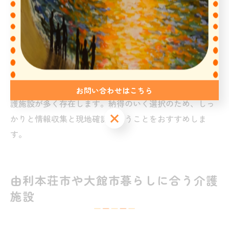
らない施設の実態が見えてきます。情報を集める際は、
複数の施設を比較し、自分や家族に合った条件を整理し
ておくことが大切です。
最終的には、家族やケアマネージャーと相談しながら、
安心・安全に暮らせる環境を選びましょう。秋田県の由
利本荘市や大館市には、地域に根ざした温かみのある介
お問い合わせはこちら
護施設が多く存在します。納得のいく選択のため、しっ
かりと情報収集と現地確認を行うことをおすすめしま
す。
由利本荘市や大館市暮らしに合う介護
施設