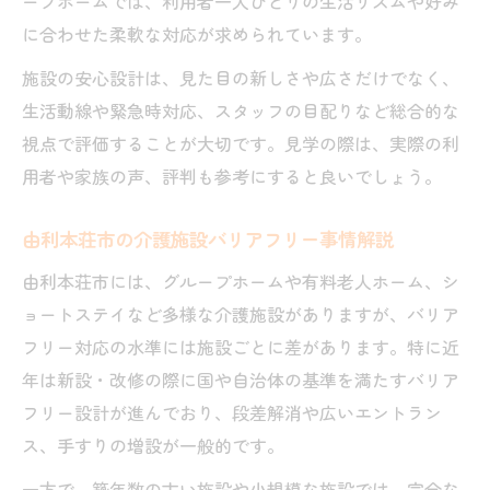
ープホームでは、利用者一人ひとりの生活リズムや好み
介護施設選びで大切な地域密着型の視点
に合わせた柔軟な対応が求められています。
由利本荘市で地域に根ざした介護施設を探
施設の安心設計は、見た目の新しさや広さだけでなく、
す
生活動線や緊急時対応、スタッフの目配りなど総合的な
大館市の介護施設と地域資源の活用メリッ
視点で評価することが大切です。見学の際は、実際の利
ト
用者や家族の声、評判も参考にすると良いでしょう。
介護施設情報の比較で地域性を見極める方
法
由利本荘市の介護施設バリアフリー事情解説
地域密着型介護施設の安心ポイントを解説
由利本荘市には、グループホームや有料老人ホーム、シ
ョートステイなど多様な介護施設がありますが、バリア
フリー対応の水準には施設ごとに差があります。特に近
年は新設・改修の際に国や自治体の基準を満たすバリア
フリー設計が進んでおり、段差解消や広いエントラン
ス、手すりの増設が一般的です。
一方で、築年数の古い施設や小規模な施設では、完全な