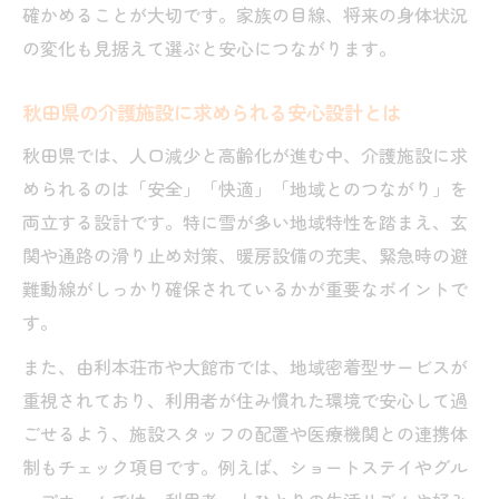
介護施設バリアフリー設備の比較方法とは
確かめることが大切です。家族の目線、将来の身体状況
安心できる介護施設選びの現地確認ポイン
の変化も見据えて選ぶと安心につながります。
ト
由利本荘市の介護施設で重視したい対応力
秋田県の介護施設に求められる安心設計とは
秋田県有料老人ホーム一覧から選ぶ注意点
秋田県では、人口減少と高齢化が進む中、介護施設に求
介護施設のバリアフリー設計事例を紹介
められるのは「安全」「快適」「地域とのつながり」を
両立する設計です。特に雪が多い地域特性を踏まえ、玄
生活しやすさで選ぶ秋田の介護施設情報
関や通路の滑り止め対策、暖房設備の充実、緊急時の避
秋田県で生活しやすい介護施設の選び方
難動線がしっかり確保されているかが重要なポイントで
介護施設選定に役立つ生活環境の確認法
す。
バリアフリー対応で快適な介護施設探し
また、由利本荘市や大館市では、地域密着型サービスが
由利本荘市介護施設の評判と口コミ活用法
重視されており、利用者が住み慣れた環境で安心して過
生活動線を意識した介護施設のチェック項
ごせるよう、施設スタッフの配置や医療機関との連携体
目
制もチェック項目です。例えば、ショートステイやグル
地域密着型介護施設の理想的な見つけ方