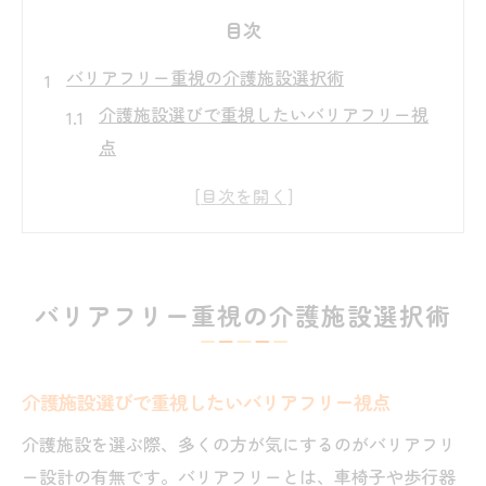
目次
バリアフリー重視の介護施設選択術
介護施設選びで重視したいバリアフリー視
点
秋田県の介護施設に求められる安心設計と
は
由利本荘市の介護施設バリアフリー事情解
説
バリアフリー重視の介護施設選択術
介護施設一覧から見るバリアフリー対応状
況
介護施設を選ぶ際の生活環境の確認ポイン
介護施設選びで重視したいバリアフリー視点
ト
介護施設を選ぶ際、多くの方が気にするのがバリアフリ
安心が広がる秋田の介護施設探し
ー設計の有無です。バリアフリーとは、車椅子や歩行器